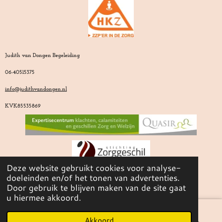
Judith van Dongen Begeleiding
06-40515375
info@judithvandongen.nl
KVK85535869
Deze website gebruikt cookies voor analyse-
doeleinden en/of het tonen van advertenties.
L
W
Door gebruik te blijven maken van de site gaat
i
h
u hiermee akkoord.
n
a
k
t
Akkoord