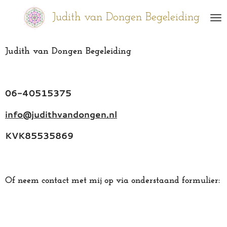
Ga
Judith van Dongen Begeleiding
direct
naar
de
Judith van Dongen Begeleiding
hoofdinhoud
06-40515375
info@judithvandongen.nl
KVK85535869
Of neem contact met mij op via onderstaand formulier: